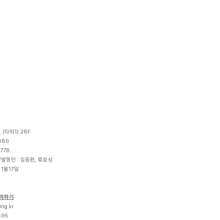
(타워1) 28F
086
778
표/발행인 : 김동환, 류호성
 1월17일
의하기
i
n
g
.
k
r
895