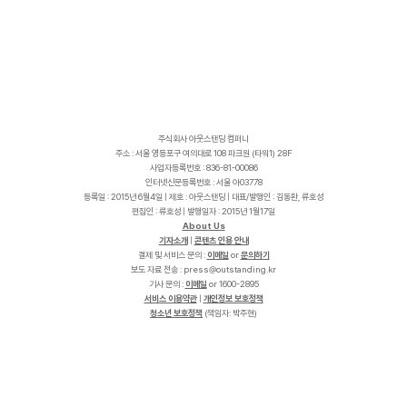
주식회사 아웃스탠딩 컴퍼니
주소 : 서울 영등포구 여의대로 108 파크원 (타워1) 28F
사업자등록번호 : 836-81-00086
인터넷신문등록번호 : 서울 아03778
등록일 : 2015년 6월4일 | 제호 : 아웃스탠딩 | 대표/발행인 : 김동환, 류호성
편집인 : 류호성 | 발행일자 : 2015년 1월17일
About Us
기자소개
|
콘텐츠 인용 안내
결제 및 서비스 문의 :
이메일
or
문의하기
보도 자료 전송 :
p
r
e
s
s
@
o
u
t
s
t
a
n
d
i
n
g
.
k
r
기사 문의 :
이메일
or 1600-2895
서비스 이용약관
|
개인정보 보호정책
청소년 보호정책
(책임자: 박주현)